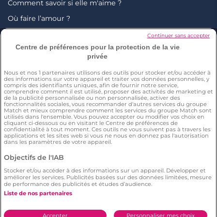
Comment savoir si elle m'aime ?
Où faire l’amour ?
Chagrin d'amour : comment faire ?
Continuer sans accepter
Centre de préférences pour la protection de la vie
S'embrasser pour la 1ère fois : comment se passe le
privée
premier bisou ?
Nous et nos
1
partenaires utilisons des outils pour stocker et/ou accéder à
Sexting : Qu'est-ce que c'est ?
des informations sur votre appareil et traiter vos données personnelles, y
compris des identifiants uniques, afin de fournir notre service,
Comment prendre le plus beau selfie sexy ?
comprendre comment il est utilisé, proposer des activités de marketing et
de la publicité personnalisée ou non personnalisée, activer des
fonctionnalités sociales, vous recommander d'autres services du groupe
Site de rencontre gratuit
Match et mieux comprendre comment les services du groupe Match sont
utilisés dans l'ensemble. Vous pouvez accepter ou modifier vos choix en
Rencontre gay
cliquant ci-dessous ou en visitant le Centre de préférences de
confidentialité à tout moment. Ces outils ne vous suivent pas à travers les
applications et les sites web si vous ne nous en donnez pas l'autorisation
dans les paramètres de votre appareil.
© 2026 by Meetic. Tous droits réservés. Un site
meetic-
Objectifs de l'IAB
europe
Stocker et/ou accéder à des informations sur un appareil. Développer et
améliorer les services. Publicités basées sur des données limitées, mesure
de performance des publicités et études d’audience.
*Selon une étude TNS réalisée pour Meetic du 30 octobre au 8
novembre 2017, sur un échantillon représentatif de 1660
Liste de nos partenaires
célibataires âgés de 18 à 65 ans en France. Résultats observés
parmi des célibataires connaissant au moins un service de
rencontre en ligne.
Accepter
Personnaliser mes choix