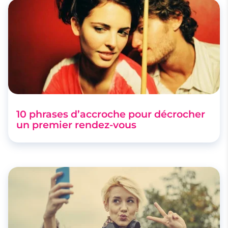
10 phrases d’accroche pour décrocher
un premier rendez-vous