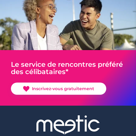
Le service de rencontres préféré
des célibataires*
Inscrivez-vous gratuitement