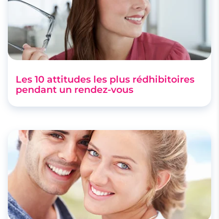
Les 10 attitudes les plus rédhibitoires
pendant un rendez-vous