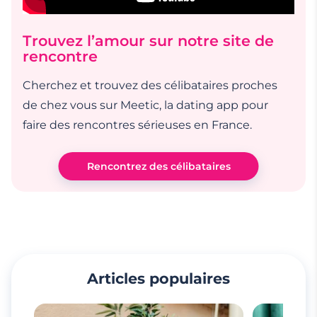
Trouvez l’amour sur notre site de
rencontre
Cherchez et trouvez des célibataires proches
de chez vous sur Meetic, la dating app pour
faire des rencontres sérieuses en France.
Rencontrez des célibataires
Articles populaires