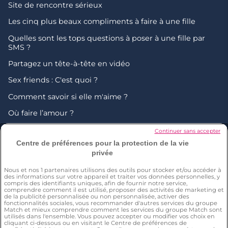
Site de rencontre sérieux
Les cinq plus beaux compliments à faire à une fille
Quelles sont les tops questions à poser à une fille par
SMS ?
Partagez un tête-à-tête en vidéo
Sex friends : C'est quoi ?
Comment savoir si elle m'aime ?
Où faire l’amour ?
Chagrin d'amour : comment faire ?
Continuer sans accepter
Centre de préférences pour la protection de la vie
S'embrasser pour la 1ère fois : comment se passe le
privée
premier bisou ?
Nous et nos
1
partenaires utilisons des outils pour stocker et/ou accéder à
Sexting : Qu'est-ce que c'est ?
des informations sur votre appareil et traiter vos données personnelles, y
compris des identifiants uniques, afin de fournir notre service,
Comment prendre le plus beau selfie sexy ?
comprendre comment il est utilisé, proposer des activités de marketing et
de la publicité personnalisée ou non personnalisée, activer des
fonctionnalités sociales, vous recommander d'autres services du groupe
Site de rencontre gratuit
Match et mieux comprendre comment les services du groupe Match sont
utilisés dans l'ensemble. Vous pouvez accepter ou modifier vos choix en
Rencontre gay
cliquant ci-dessous ou en visitant le Centre de préférences de