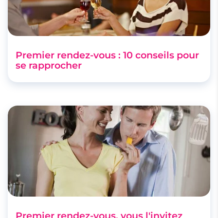
Premier rendez-vous : 10 conseils pour
se rapprocher
Premier rendez-vous, vous l'invitez