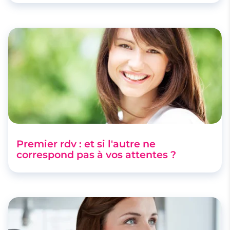
Premier rdv : et si l'autre ne
correspond pas à vos attentes ?