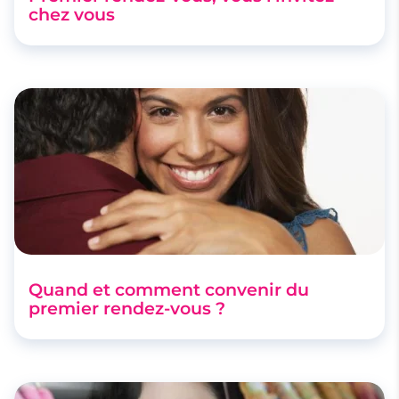
chez vous
Quand et comment convenir du
premier rendez-vous ?