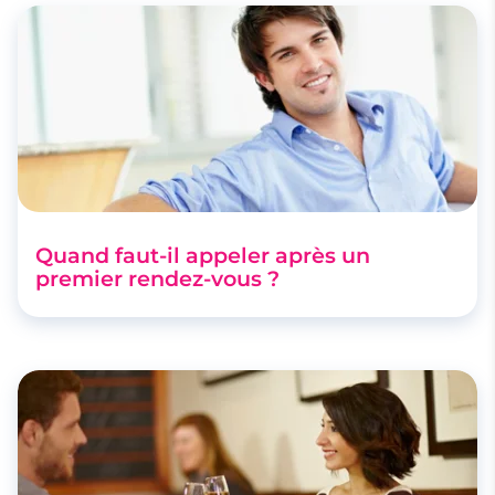
Quand faut-il appeler après un
premier rendez-vous ?