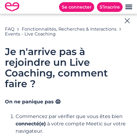
Se connecter
S’inscrire
Aide en ligne
FAQ
Fonctionnalités, Recherches & Interactions
Events - Live Coaching
Toutes les réponses à vos questions
Je n'arrive pas à
rejoindre un Live
Exemples de recherches : « Abonnement », «
Coaching, comment
Adresses E-mail », « Inscription », …
faire ?
On ne panique pas 😱
CATÉGORIES
QUESTIONS POPULAIRES
Commencez par vérifier que vous êtes bien
Catégories
connecté(e)
à votre compte Meetic sur votre
navigateur.