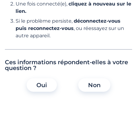
Inscription et 1ers pas
Une fois connecté(e),
cliquez à nouveau sur le
lien.
Gestion du profil
Si le problème persiste,
déconnectez-vous
puis reconnectez-vous
, ou réessayez sur un
autre appareil.
Fonctionnalités, Recherches &
Interactions
Activité, Visites et Likes
Ces informations répondent-elles à votre
question ?
Recherches et suggestions
Oui
Non
Messages et Interactions
Events - IRL
Events - Live Coaching