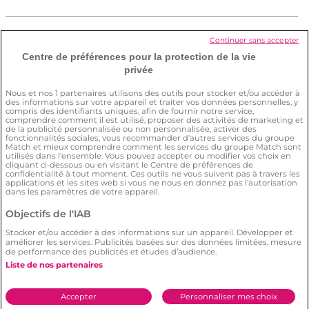
Comment supprimer mon compte ?
Continuer sans accepter
Centre de préférences pour la protection de la vie
privée
Comment s’assurer de ma sécurité sur
Nous et nos
1
partenaires utilisons des outils pour stocker et/ou accéder à
des informations sur votre appareil et traiter vos données personnelles, y
le site ?
compris des identifiants uniques, afin de fournir notre service,
comprendre comment il est utilisé, proposer des activités de marketing et
de la publicité personnalisée ou non personnalisée, activer des
fonctionnalités sociales, vous recommander d'autres services du groupe
Match et mieux comprendre comment les services du groupe Match sont
utilisés dans l'ensemble. Vous pouvez accepter ou modifier vos choix en
cliquant ci-dessous ou en visitant le Centre de préférences de
confidentialité à tout moment. Ces outils ne vous suivent pas à travers les
applications et les sites web si vous ne nous en donnez pas l'autorisation
dans les paramètres de votre appareil.
Conditions générales
Politique de confidentialité
Objectifs de l'IAB
Charte d’utilisation des cookies
Stocker et/ou accéder à des informations sur un appareil. Développer et
Signaler un contenu illégal
améliorer les services. Publicités basées sur des données limitées, mesure
de performance des publicités et études d’audience.
© 2026 by
Meetic
.
Liste de nos partenaires
Accepter
Personnaliser mes choix