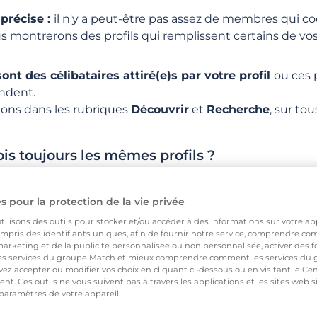
 précise :
il n'y a peut-être pas assez de membres qui co
CATÉGORIES
QUESTIONS POPULAIRES
s montrerons des profils qui remplissent certains de vos
t des célibataires attiré(e)s par votre profil
ou ces 
ondent.
ons dans les rubriques
Découvrir
et
Recherche
, sur to
ois toujours les mêmes profils ?
puis le même endroit et que vos critères restent inchan
 pour la protection de la vie privée
ment les nouveaux membres inscrits et ceux qui ont rejo
eractions
ilisons des outils pour stocker et/ou accéder à des informations sur votre appa
pris des identifiants uniques, afin de fournir notre service, comprendre comm
 quelques conseils :
arketing et de la publicité personnalisée ou non personnalisée, activer des fo
 services du groupe Match et mieux comprendre comment les services du g
ez accepter ou modifier vos choix en cliquant ci-dessous ou en visitant le Ce
s dans la Recherche
et filtrez en utilisant différents cri
nt. Ces outils ne vous suivent pas à travers les applications et les sites web
 paramètres de votre appareil.
amp de recherche
pour découvrir des célibataires qui habi