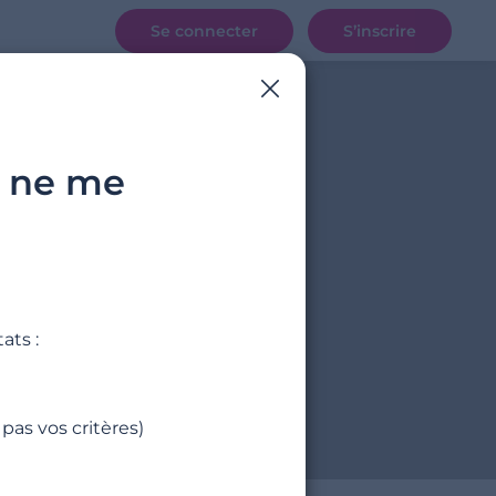
Se connecter
S’inscrire
z ne me
, …
ats :
pas vos critères)