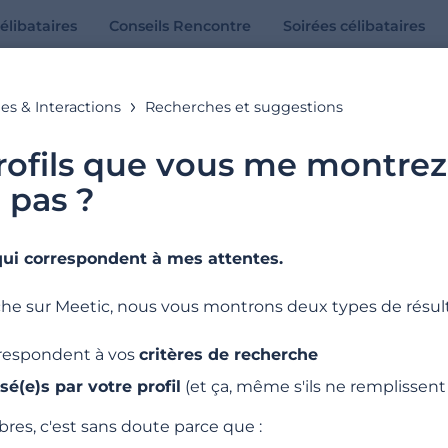
élibataires
Conseils Rencontre
Soirées célibataires
es & Interactions
Recherches et suggestions
Aide en ligne
profils que vous me montre
 pas ?
Toutes les réponses à vos questions
ui correspondent à mes attentes.
emples de recherches : « Abonnement », « Adresses E-mail », « Inscription »
he sur Meetic, nous vous montrons deux types de résult
orrespondent à vos
critères de recherche
sé(e)s par votre profil
(et ça, même s'ils ne remplissent 
res, c'est sans doute parce que :