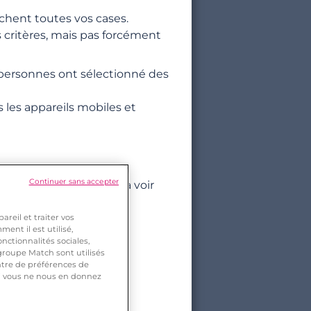
chent toutes vos cases.
 critères, mais pas forcément
personnes ont sélectionné des
us les appareils mobiles et
Continuer sans accepter
gés, vous continuerez à voir
int votre région).
reil et traiter vos
ent il est utilisé,
nctionnalités sociales,
roupe Match sont utilisés
ntre de préférences de
tères (physique, centres
 si vous ne nous en donnez
tent plus loin.