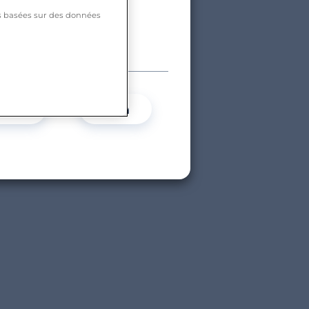
tés basées sur des données
Oui
Non