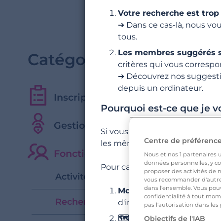
Votre recherche est trop
➔ Dans ce cas-là, nous vou
tous.
Les membres suggérés son
Catégories
critères qui vous corresp
➔ Découvrez nos suggesti
depuis un ordinateur.
Inscription et 1ers pas
Pourquoi est-ce que je v
Gestion du profil
Si vous recherchez toujours de
Centre de préférences
les mêmes visages (mais égale
Fonctionnalités, Recherches & Int
Nous et nos
1
partenaires ut
données personnelles, y com
Pour casser la routine 🎡, voici
proposer des activités de m
Activité, Visites et Likes
vous recommander d'autres
dans l'ensemble. Vous pouv
Modifiez vos préférence
confidentialité à tout mome
Recherches et suggestions
d'intérêt…).
pas l'autorisation dans les
🗺️ Élargissez votre ch
Objectifs de l'IAB