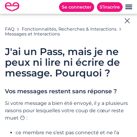
Se connecter
S’inscrire
Aide en ligne
FAQ
Fonctionnalités, Recherches & Interactions
Messages et Interactions
Toutes les réponses à vos questions
J'ai un Pass, mais je ne
peux ni lire ni écrire de
Exemples de recherches : « Abonnement », «
message. Pourquoi ?
Adresses E-mail », « Inscription », …
Vos messages restent sans réponse ?
Si votre message a bien été envoyé, il y a plusieurs
CATÉGORIES
QUESTIONS POPULAIRES
raisons pour lesquelles votre coup de cœur reste
Catégories
muet 😶 :
ce membre ne s’est pas connecté et ne l’a