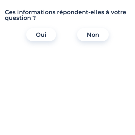
Ces informations répondent-elles à votre
Sureté
question ?
Accessibilité
Oui
Non
Questions Populaires
Pourquoi prendre un abonnement
Meetic ?
Quelles fonctionnalités Meetic je peux
utiliser sans prendre d’abonnement ?