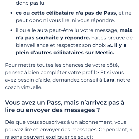
Inscription et 1ers pas
donc pas lu.
ce ou cette célibataire n’a pas de Pass,
et ne
Gestion du profil
peut donc ni vous lire, ni vous répondre.
il ou elle aura peut-être lu votre message,
mais
Fonctionnalités, Recherches &
n’a pas souhaité y répondre.
Faites preuve de
Interactions
bienveillance et respectez son choix 🙏.
Il y a
plein d’autres célibataires sur Meetic.
Activité, Visites et Likes
Pour mettre toutes les chances de votre côté,
pensez à bien compléter votre profil > Et si vous
Recherches et suggestions
avez besoin d’aide, demandez conseil à
Lara
, notre
coach virtuelle.
Messages et Interactions
Vous avez un Pass, mais n’arrivez pas à
lire ou envoyer des messages ?
Comment passer un appel vidéo ?
Dès que vous souscrivez à un abonnement, vous
Qu'est-ce que le Contact Filter et comment
pouvez lire et envoyer des messages. Cependant, 4
ça marche ?
raisons peuvent expliquer ce souci :