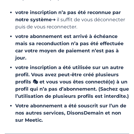
Comment bloquer ou débloquer un
votre inscription n’a pas été reconnue par
membre ?
notre système
➔ il suffit de vous déconnecter
puis de vous reconnecter.
J'ai un Pass, mais je ne peux ni lire ni écrire
de message. Pourquoi ?
votre abonnement est arrivé à échéance
mais sa reconduction n’a pas été effectuée
car votre moyen de paiement n’est pas à
Les messages, comment ça fonctionne ?
jour.
Fin du Live Speed Dating
votre inscription a été utilisée sur un autre
profil
. Vous avez peut-être créé plusieurs
profils 🎭 et vous vous êtes connecté(e) à un
Events - IRL
profil qui n’a pas d’abonnement. (Sachez que
l’utilisation de plusieurs profils est interdite.)
Events - Live Coaching
Votre abonnement a été souscrit sur l’un de
nos autres services,
DisonsDemain et non
sur Meetic.
Abonnement et Fonctionnalités
payantes