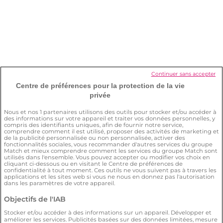
Je veux arrêter mon abonnement.
Comment faire ?
Comment supprimer mon compte ?
Continuer sans accepter
Centre de préférences pour la protection de la vie
privée
Comment s’assurer de ma sécurité sur
Nous et nos
1
partenaires utilisons des outils pour stocker et/ou accéder à
des informations sur votre appareil et traiter vos données personnelles, y
le site ?
compris des identifiants uniques, afin de fournir notre service,
comprendre comment il est utilisé, proposer des activités de marketing et
de la publicité personnalisée ou non personnalisée, activer des
fonctionnalités sociales, vous recommander d'autres services du groupe
Match et mieux comprendre comment les services du groupe Match sont
utilisés dans l'ensemble. Vous pouvez accepter ou modifier vos choix en
cliquant ci-dessous ou en visitant le Centre de préférences de
confidentialité à tout moment. Ces outils ne vous suivent pas à travers les
applications et les sites web si vous ne nous en donnez pas l'autorisation
dans les paramètres de votre appareil.
Conditions générales
Politique de confidentialité
Objectifs de l'IAB
Charte d’utilisation des cookies
Stocker et/ou accéder à des informations sur un appareil. Développer et
Signaler un contenu illégal
améliorer les services. Publicités basées sur des données limitées, mesure